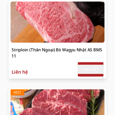
Striploin (Thăn Ngoại) Bò Wagyu Nhật A5 BMS
11
TẠM HẾT
Liên hệ
HOT