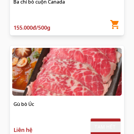
Ba chỉ bò cuộn Canada
155.000đ/500g
Gù bò Úc
TẠM HẾT
Liên hệ