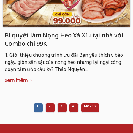
Bí quyết làm Nọng Heo Xá Xíu tại nhà với
Combo chỉ 99K
1. Giới thiệu chương trình ưu đãi Bạn yêu thích vị béo
ngậy, giòn sần sật của nọng heo nhưng lại ngại công
đoạn tẩm ướp cầu kỳ? Thảo Nguyên...
xem thêm
1
2
3
4
Next »