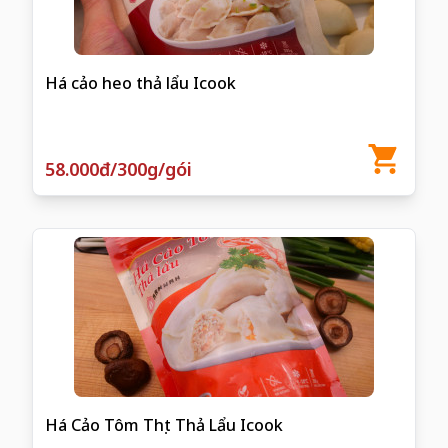
Há cảo heo thả lẩu Icook
58.000đ/300g/gói
Há Cảo Tôm Thịt Thả Lẩu Icook