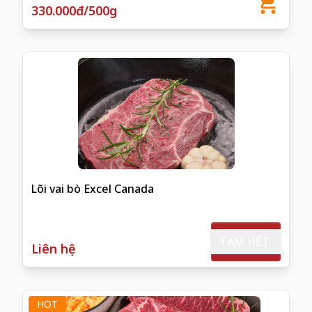
330.000đ/500g
Lõi vai bò Excel Canada
TẠM HẾT
Liên hệ
HOT