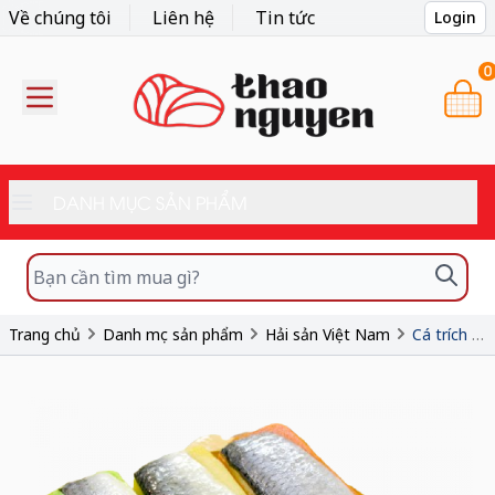
Về chúng tôi
Liên hệ
Tin tức
Login
0
DANH MỤC SẢN PHẨM
Trang chủ
Danh mục sản phẩm
Hải sản Việt Nam
Cá trích ép trứng Chiugai Nhật Vàng/Xanh/Đỏ