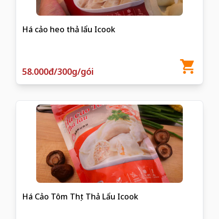
Há cảo heo thả lẩu Icook
58.000đ/300g/gói
Há Cảo Tôm Thịt Thả Lẩu Icook