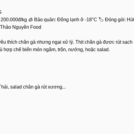
G
: 200.000đ/kg
🧊 Bảo quản: Đông lạnh ở -18°C
🏷️ Đóng gói: Hú
 Thảo Nguyên Food
yêu thích chân gà nhưng ngại xử lý. Thịt chân gà được rút sạc
ù hợp chế biến món ngâm, trộn, nướng, hoặc salad.
Thái, salad chân gà rút xương...