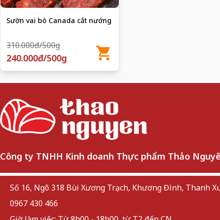
Sườn vai bò Canada cắt nướng
310.000đ/500g
240.000đ/500g
Công ty TNHH Kinh doanh Thực phẩm Thảo Nguy
Số 16, Ngõ 318 Bùi Xương Trạch, Khương Đình, Thanh Xu
0967 430 466
Giờ làm việc: Từ 8h00 - 18h00, từ T2 đến CN