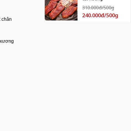
310.000đ/500g
240.000đ/500g
t chân
h xương