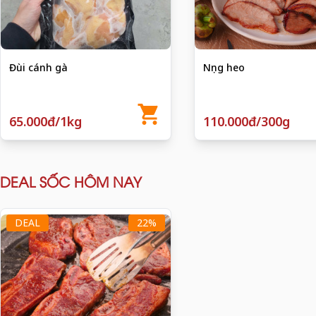
Đùi cánh gà
Nọng heo
65.000đ/1kg
110.000đ/300g
DEAL SỐC HÔM NAY
DEAL
22%