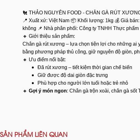
🐔 THẢO NGUYÊN FOOD - CHÂN GÀ RÚT XƯƠN
📍 Xuất xứ: Việt Nam
📦 Khối lượng: 1kg
💰 Giá bán
không
📌 Nhà phân phối: Công ty TNHH Thực phẩm
🔸 Giới thiệu sản phẩm:
Chân gà rút xương – lựa chọn tiện lợi cho những ai 
bằng phương pháp thủ công, giữ nguyên độ giòn, ph
🔸 Ưu điểm nổi bật:
Đã rút xương – tiết kiệm thời gian chế biến
Giữ được độ dai giòn đặc trưng
Phù hợp cho người lớn tuổi hoặc trẻ nhỏ
🔸
Gợi ý món ngon
: Chân gà trộn xoài, chân gà sốt 
SẢN PHẨM LIÊN QUAN