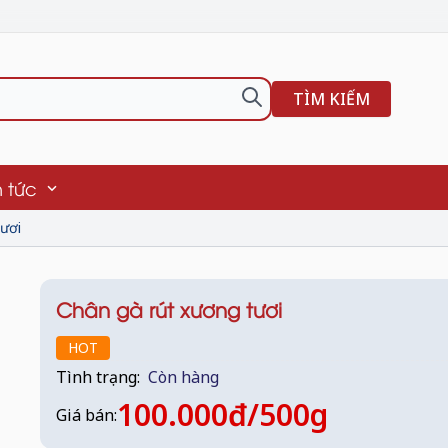
TÌM KIẾM
n tức
tươi
Chân gà rút xương tươi
HOT
Tình trạng:
Còn hàng
100.000đ/500g
Giá bán: