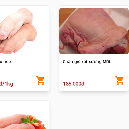
ò heo
Chân giò rút xương MDL
đ/1kg
185.000đ