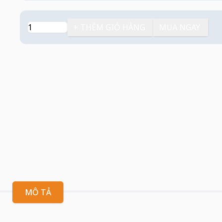
+ THÊM GIỎ HÀNG
MUA NGAY
MÔ TẢ