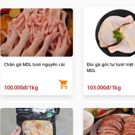
Chân gà MDL tươi nguyên cái
Đùi gà góc tư tươi Việ
MDL
100.000đ/1kg
103.000đ/1kg