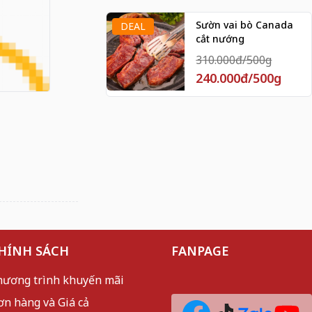
Sườn vai bò Canada
DEAL
cắt nướng
310.000đ/500g
240.000đ/500g
HÍNH SÁCH
FANPAGE
hương trình khuyến mãi
ơn hàng và Giá cả