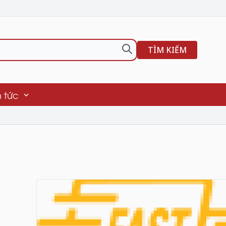
TÌM KIẾM
n tức