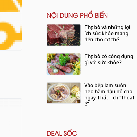
NỘI DUNG PHỔ BIẾN
Thịt bò và những lợi
ích sức khỏe mang
đến cho cơ thể
Thịt bò có công dụng
gì với sức khỏe?
Vào bếp làm sườn
heo hầm đậu đỏ cho
ngày Thất Tịch “thoát
ế”
DEAL SỐC