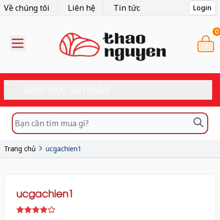
Về chúng tôi
Liên hệ
Tin tức
Login
0
DANH MỤC SẢN PHẨM
Trang chủ
ucgachien1
ucgachien1