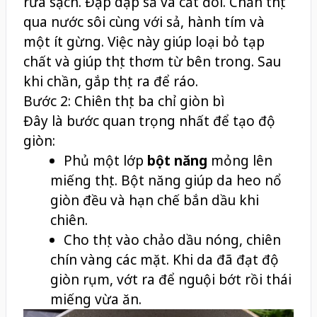
rửa sạch. Đập dập sả và cắt đôi. Chần thịt
qua nước sôi cùng với sả, hành tím và
một ít gừng. Việc này giúp loại bỏ tạp
chất và giúp thịt thơm từ bên trong. Sau
khi chần, gắp thịt ra để ráo.
Bước 2: Chiên thịt ba chỉ giòn bì
Đây là bước quan trọng nhất để tạo độ
giòn:
Phủ một lớp
bột năng
mỏng lên
miếng thịt. Bột năng giúp da heo nổ
giòn đều và hạn chế bắn dầu khi
chiên.
Cho thịt vào chảo dầu nóng, chiên
chín vàng các mặt. Khi da đã đạt độ
giòn rụm, vớt ra để nguội bớt rồi thái
miếng vừa ăn.