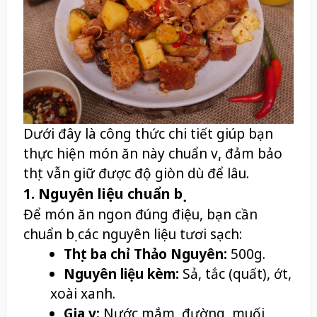
Dưới đây là công thức chi tiết giúp bạn
thực hiện món ăn này chuẩn vị, đảm bảo
thịt vẫn giữ được độ giòn dù để lâu.
1. Nguyên liệu chuẩn bị
Để món ăn ngon đúng điệu, bạn cần
chuẩn bị các nguyên liệu tươi sạch:
Thịt ba chỉ Thảo Nguyên:
500g.
Nguyên liệu kèm:
Sả, tắc (quất), ớt,
xoài xanh.
Gia vị:
Nước mắm, đường, muối