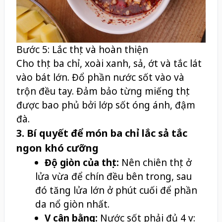
Bước 5: Lắc thịt và hoàn thiện
Cho thịt ba chỉ, xoài xanh, sả, ớt và tắc lát
vào bát lớn. Đổ phần nước sốt vào và
trộn đều tay. Đảm bảo từng miếng thịt
được bao phủ bởi lớp sốt óng ánh, đậm
đà.
3. Bí quyết để món ba chỉ lắc sả tắc
ngon khó cưỡng
Độ giòn của thịt:
Nên chiên thịt ở
lửa vừa để chín đều bên trong, sau
đó tăng lửa lớn ở phút cuối để phần
da nổ giòn nhất.
Vị cân bằng:
Nước sốt phải đủ 4 vị: