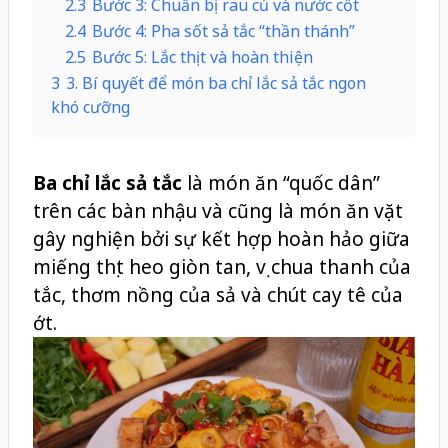
2.3
Bước 3: Chuẩn bị rau củ và nước cốt
2.4
Bước 4: Pha sốt sả tắc “thần thánh”
2.5
Bước 5: Lắc thịt và hoàn thiện
3
3. Bí quyết để món ba chỉ lắc sả tắc ngon
khó cưỡng
Ba chỉ lắc sả tắc
là món ăn “quốc dân”
trên các bàn nhậu và cũng là món ăn vặt
gây nghiện bởi sự kết hợp hoàn hảo giữa
miếng thịt heo giòn tan, vị chua thanh của
tắc, thơm nồng của sả và chút cay tê của
ớt.