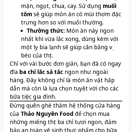
mặn, ngọt, chua, cay. Sử dụng
muối
tôm
sẽ giúp món ăn có mùi thơm đặc
trưng hơn so với muối thường.
Thưởng thức:
Món ăn này ngon
nhất khi vừa lắc xong, dùng kèm với
một ly bia lạnh sẽ giúp cân bằng vị
béo của thịt.
Chỉ với vài bước đơn giản, bạn đã có ngay
đĩa
ba chỉ lắc sả tắc
ngon như ngoài
hàng. Đây không chỉ là món ăn vặt hấp
dẫn mà còn là lựa chọn tuyệt vời cho các
bữa tiệc gia đình.
Đừng quên ghé thăm hệ thống cửa hàng
của
Thảo Nguyên Food
để chọn mua
những miếng thịt ba chỉ tươi ngon, đảm
bảo an toàn vệ sinh thực phẩm cho bữa