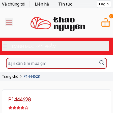
Về chúng tôi
Liên hệ
Tin tức
Login
0
DANH MỤC SẢN PHẨM
Trang chủ
P1444628
P1444628