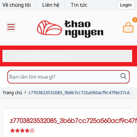
Về chúng tôi
Liên hệ
Tin tức
Login
0
DANH MỤC SẢN PHẨM
Trang chủ
z7703823532085_3b6b7cc725a560acf9c47fde37cd9aa3
z7703823532085_3b6b7cc725a560acf9c47