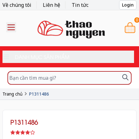
Về chúng tôi
Liên hệ
Tin tức
Login
0
DANH MỤC SẢN PHẨM
Trang chủ
P1311486
P1311486