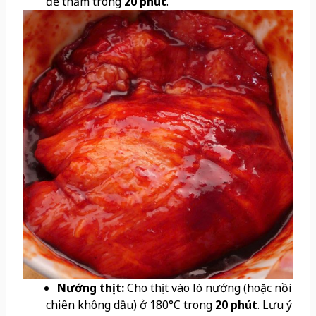
để thấm trong
20 phút
.
Nướng thịt:
Cho thịt vào lò nướng (hoặc nồi
chiên không dầu) ở 180°C trong
20 phút
. Lưu ý