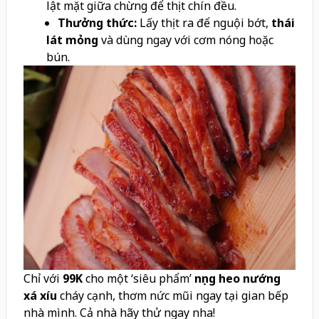
lật mặt giữa chừng để thịt chín đều.
Thưởng thức:
Lấy thịt ra để nguội bớt,
thái
lát mỏng
và dùng ngay với cơm nóng hoặc
bún.
Chỉ với
99K
cho một ‘siêu phẩm’
nọng heo nướng
xá xíu
cháy cạnh, thơm nức mũi ngay tại gian bếp
nhà mình. Cả nhà hãy thử ngay nha!