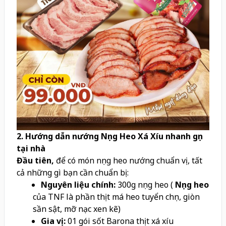
2. Hướng dẫn nướng Nọng Heo Xá Xíu nhanh gọn
tại nhà
Đầu tiên,
để có món nọng heo nướng chuẩn vị, tất
cả những gì bạn cần chuẩn bị:
Nguyên liệu chính:
300g nọng heo (
Nọng heo
của TNF là phần thịt má heo tuyển chọn, giòn
sần sật, mỡ nạc xen kẽ)
Gia vị:
01 gói sốt Barona thịt xá xíu