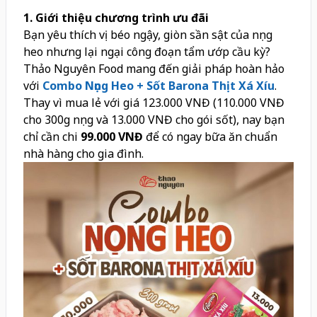
1. Giới thiệu chương trình ưu đãi
Bạn yêu thích vị béo ngậy, giòn sần sật của nọng
heo nhưng lại ngại công đoạn tẩm ướp cầu kỳ?
Thảo Nguyên Food mang đến giải pháp hoàn hảo
với
Combo Nọng Heo + Sốt Barona Thịt Xá Xíu
.
Thay vì mua lẻ với giá 123.000 VNĐ (110.000 VNĐ
cho 300g nọng và 13.000 VNĐ cho gói sốt), nay bạn
chỉ cần chi
99.000 VNĐ
để có ngay bữa ăn chuẩn
nhà hàng cho gia đình.