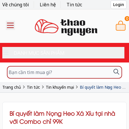
Về chúng tôi
Liên hệ
Tin tức
Login
0
DANH MỤC SẢN PHẨM
Trang chủ
Tin tức
Tin khuyến mại
Bí quyết làm Nọng Heo Xá Xíu tại nhà với Combo chỉ 99K
Bí quyết làm Nọng Heo Xá Xíu tại nhà
với Combo chỉ 99K