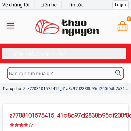
Về chúng tôi
Liên hệ
Tin tức
Login
0
DANH MỤC SẢN PHẨM
Trang chủ
z7708101575415_41a8c97d2838b95df200f0db7b31d01e
z7708101575415_41a8c97d2838b95df200f