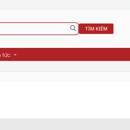
TÌM KIẾM
n tức