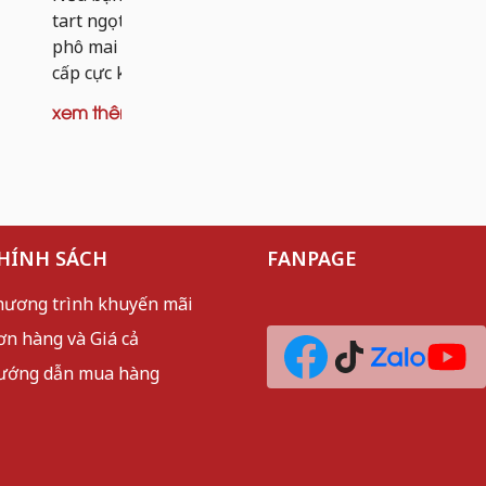
dai nhẹ và 
tart ngọt, thì tart khoai tây nhân bò
mèo sần sật
phô mai chính là phiên bản nâng
cấp cực kỳ đáng thử. Thay vì...
xem thêm
xem thêm
HÍNH SÁCH
FANPAGE
hương trình khuyến mãi
ơn hàng và Giá cả
ướng dẫn mua hàng