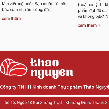
làm việc mệt mỏi. Bạn muốn có một
thuật xử lý thịt 
bữa cơm nhà ấm cúng, đủ...
phẩm đạt độ dai
và không bị bở. N
xem thêm
xem thêm
Công ty TNHH Kinh doanh Thực phẩm Thảo Nguy
Số 16, Ngõ 318 Bùi Xương Trạch, Khương Đình, Thanh Xu