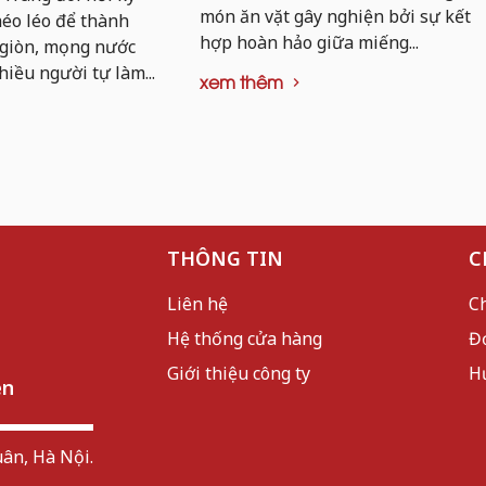
món ăn vặt gây nghiện bởi sự kết
khéo léo để thành
hợp hoàn hảo giữa miếng...
 giòn, mọng nước
hiều người tự làm...
xem thêm
THÔNG TIN
C
Liên hệ
C
Hệ thống cửa hàng
Đ
Giới thiệu công ty
H
ên
ân, Hà Nội.