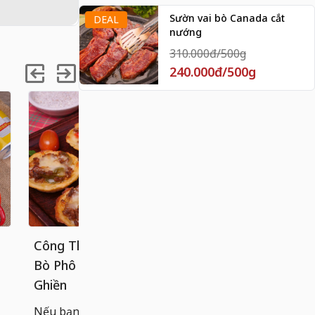
Sườn vai bò Canada cắt
DEAL
nướng
310.000đ/500g
240.000đ/500g
Công Thức Bánh Tart Khoai Tây
Cách làm 
Bò Phô Mai Béo Ngậy, Ăn Là
chống dính
Ghiền
Bánh cuốn n
hoàn hảo g
Nếu bạn đã quá quen với các loại