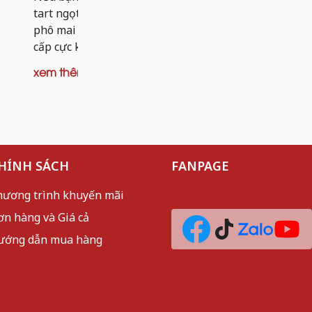
dai nhẹ và 
tart ngọt, thì tart khoai tây nhân bò
mèo sần sật
phô mai chính là phiên bản nâng
cấp cực kỳ đáng thử. Thay vì...
xem thêm
xem thêm
HÍNH SÁCH
FANPAGE
hương trình khuyến mãi
ơn hàng và Giá cả
ướng dẫn mua hàng