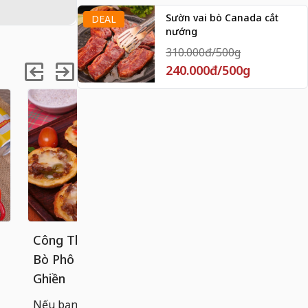
Sườn vai bò Canada cắt
DEAL
nướng
310.000đ/500g
240.000đ/500g
Công Thức Bánh Tart Khoai Tây
Cách làm 
Bò Phô Mai Béo Ngậy, Ăn Là
chống dính
Ghiền
Bánh cuốn n
hoàn hảo g
Nếu bạn đã quá quen với các loại