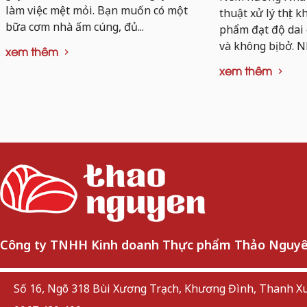
làm việc mệt mỏi. Bạn muốn có một
thuật xử lý thịt 
bữa cơm nhà ấm cúng, đủ...
phẩm đạt độ dai
và không bị bở. N
xem thêm
xem thêm
Công ty TNHH Kinh doanh Thực phẩm Thảo Nguy
Số 16, Ngõ 318 Bùi Xương Trạch, Khương Đình, Thanh Xu