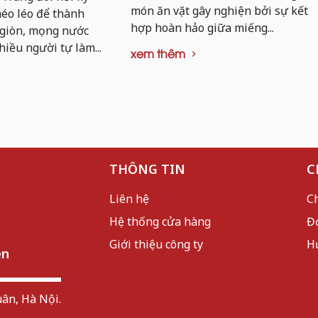
món ăn vặt gây nghiện bởi sự kết
khéo léo để thành
hợp hoàn hảo giữa miếng...
 giòn, mọng nước
hiều người tự làm...
xem thêm
THÔNG TIN
C
Liên hệ
C
Hệ thống cửa hàng
Đ
Giới thiệu công ty
H
ên
ân, Hà Nội.