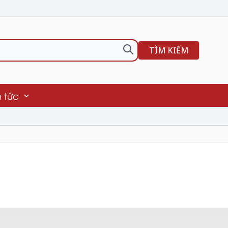
TÌM KIẾM
n tức