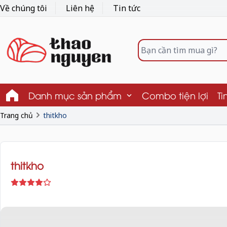
Về chúng tôi
Liên hệ
Tin tức
Danh mục sản phẩm
Combo tiện lợi
Ti
Trang chủ
thitkho
thitkho