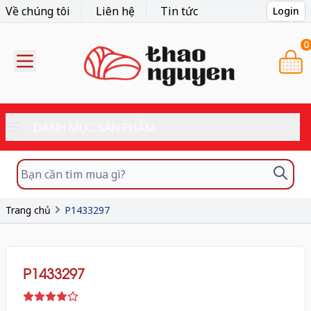
Về chúng tôi
Liên hệ
Tin tức
Login
0
DANH MỤC SẢN PHẨM
Trang chủ
P1433297
P1433297