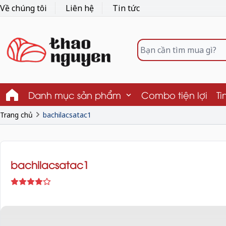
Về chúng tôi
Liên hệ
Tin tức
Danh mục sản phẩm
Combo tiện lợi
Ti
Trang chủ
bachilacsatac1
bachilacsatac1