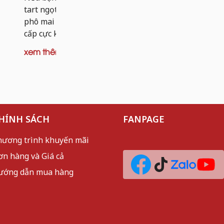
dai nhẹ và 
tart ngọt, thì tart khoai tây nhân bò
mèo sần sật
phô mai chính là phiên bản nâng
cấp cực kỳ đáng thử. Thay vì...
xem thêm
xem thêm
HÍNH SÁCH
FANPAGE
hương trình khuyến mãi
ơn hàng và Giá cả
ướng dẫn mua hàng