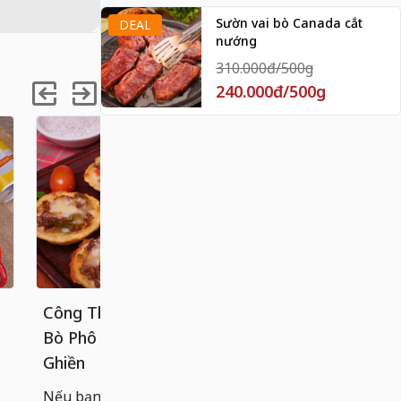
Sườn vai bò Canada cắt
DEAL
nướng
310.000đ/500g
240.000đ/500g
Công Thức Bánh Tart Khoai Tây
Cách làm 
Bò Phô Mai Béo Ngậy, Ăn Là
chống dính
Ghiền
Bánh cuốn n
hoàn hảo g
Nếu bạn đã quá quen với các loại