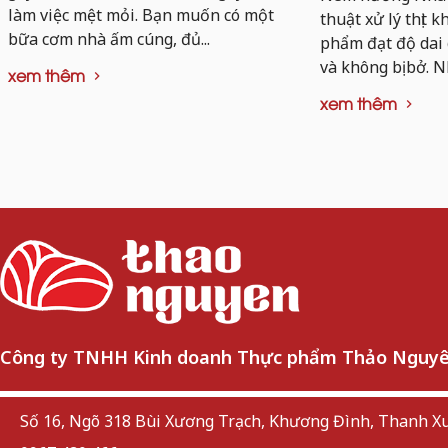
làm việc mệt mỏi. Bạn muốn có một
thuật xử lý thịt 
bữa cơm nhà ấm cúng, đủ...
phẩm đạt độ dai
và không bị bở. N
xem thêm
xem thêm
Công ty TNHH Kinh doanh Thực phẩm Thảo Nguy
Số 16, Ngõ 318 Bùi Xương Trạch, Khương Đình, Thanh Xu