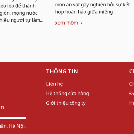
món ăn vặt gây nghiện bởi sự kết
khéo léo để thành
hợp hoàn hảo giữa miếng...
 giòn, mọng nước
hiều người tự làm...
xem thêm
THÔNG TIN
C
Liên hệ
C
Hệ thống cửa hàng
Đ
Giới thiệu công ty
H
ên
ân, Hà Nội.