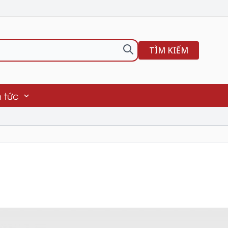
TÌM KIẾM
n tức