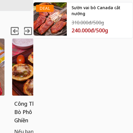
Sườn vai bò Canada cắt
DEAL
nướng
310.000đ/500g
240.000đ/500g
Công Thức Bánh Tart Khoai Tây
Cách làm 
Bò Phô Mai Béo Ngậy, Ăn Là
chống dính
Ghiền
Bánh cuốn n
hoàn hảo g
Nếu bạn đã quá quen với các loại