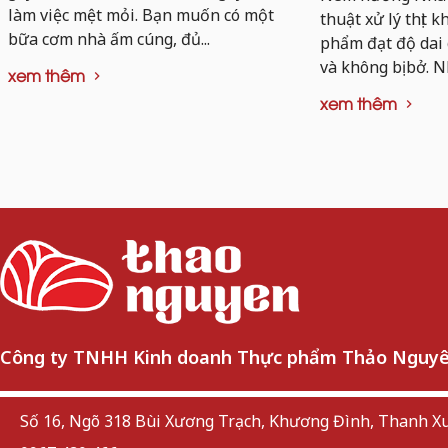
làm việc mệt mỏi. Bạn muốn có một
thuật xử lý thịt 
bữa cơm nhà ấm cúng, đủ...
phẩm đạt độ dai
và không bị bở. N
xem thêm
xem thêm
Công ty TNHH Kinh doanh Thực phẩm Thảo Nguy
Số 16, Ngõ 318 Bùi Xương Trạch, Khương Đình, Thanh Xu