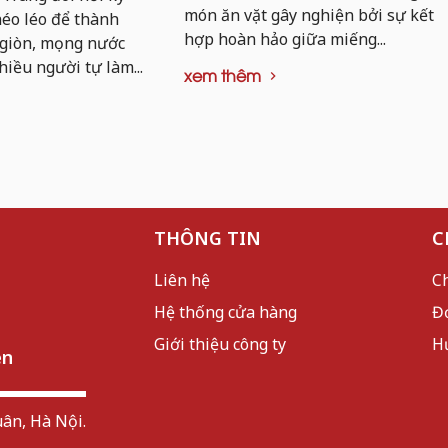
món ăn vặt gây nghiện bởi sự kết
khéo léo để thành
hợp hoàn hảo giữa miếng...
 giòn, mọng nước
hiều người tự làm...
xem thêm
THÔNG TIN
C
Liên hệ
C
Hệ thống cửa hàng
Đ
Giới thiệu công ty
H
ên
ân, Hà Nội.