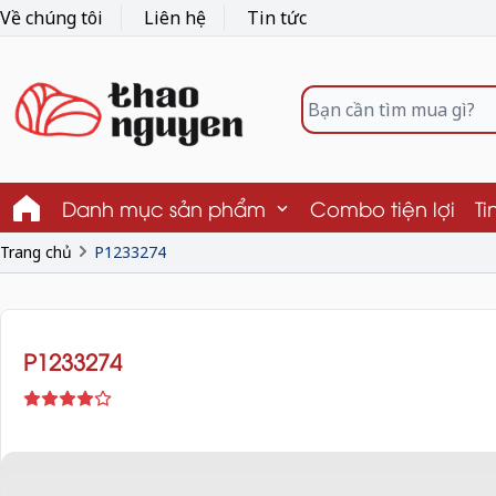
Về chúng tôi
Liên hệ
Tin tức
Danh mục sản phẩm
Combo tiện lợi
Ti
Trang chủ
P1233274
P1233274