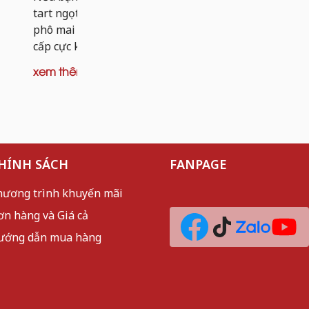
dai nhẹ và 
tart ngọt, thì tart khoai tây nhân bò
mèo sần sật
phô mai chính là phiên bản nâng
cấp cực kỳ đáng thử. Thay vì...
xem thêm
xem thêm
HÍNH SÁCH
FANPAGE
hương trình khuyến mãi
ơn hàng và Giá cả
ướng dẫn mua hàng