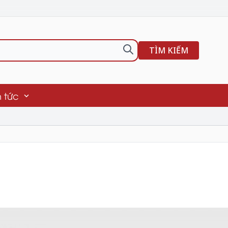
TÌM KIẾM
n tức