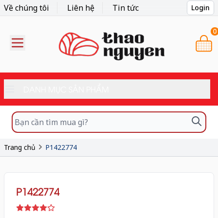
Về chúng tôi
Liên hệ
Tin tức
Login
0
DANH MỤC SẢN PHẨM
Trang chủ
P1422774
P1422774