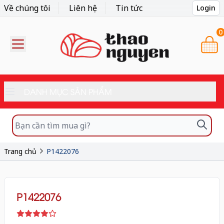
Về chúng tôi
Liên hệ
Tin tức
Login
0
DANH MỤC SẢN PHẨM
Trang chủ
P1422076
P1422076