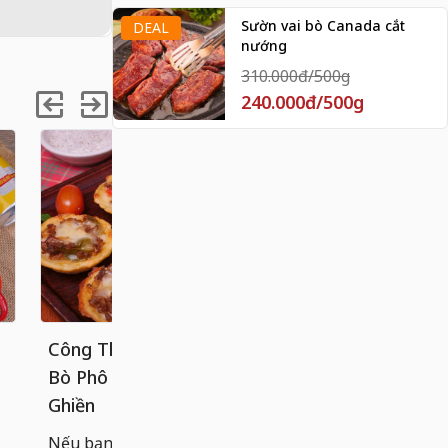
Sườn vai bò Canada cắt
DEAL
nướng
310.000đ/500g
240.000đ/500g
Công Thức Bánh Tart Khoai Tây
Cách làm 
Bò Phô Mai Béo Ngậy, Ăn Là
chống dính
Ghiền
Bánh cuốn n
hoàn hảo g
Nếu bạn đã quá quen với các loại