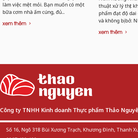
làm việc mệt mỏi. Bạn muốn có một
thuật xử lý thịt 
bữa cơm nhà ấm cúng, đủ...
phẩm đạt độ dai
và không bị bở. N
xem thêm
xem thêm
Công ty TNHH Kinh doanh Thực phẩm Thảo Nguy
Số 16, Ngõ 318 Bùi Xương Trạch, Khương Đình, Thanh Xu