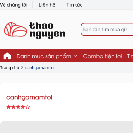
Về chúng tôi
Liên hệ
Tin tức
Danh mục sản phẩm
Combo tiện lợi
Ti
Trang chủ
canhgamamtoi
canhgamamtoi