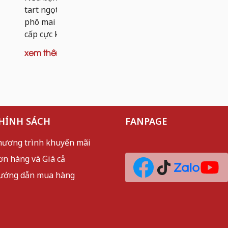
dai nhẹ và 
tart ngọt, thì tart khoai tây nhân bò
mèo sần sật
phô mai chính là phiên bản nâng
cấp cực kỳ đáng thử. Thay vì...
xem thêm
xem thêm
HÍNH SÁCH
FANPAGE
hương trình khuyến mãi
ơn hàng và Giá cả
ướng dẫn mua hàng