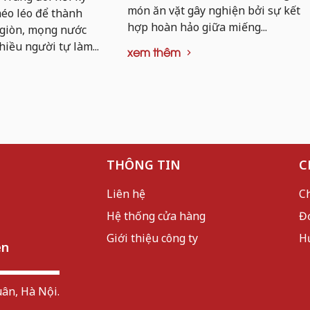
món ăn vặt gây nghiện bởi sự kết
khéo léo để thành
hợp hoàn hảo giữa miếng...
 giòn, mọng nước
hiều người tự làm...
xem thêm
THÔNG TIN
C
Liên hệ
C
Hệ thống cửa hàng
Đ
Giới thiệu công ty
H
ên
ân, Hà Nội.