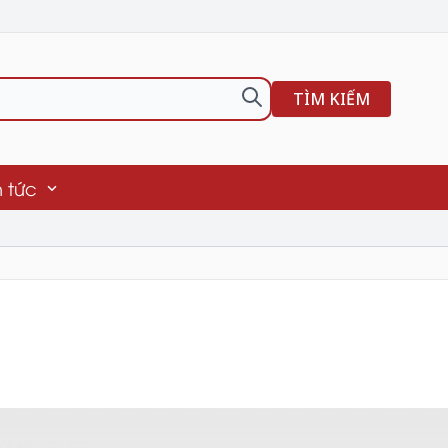
TÌM KIẾM
n tức