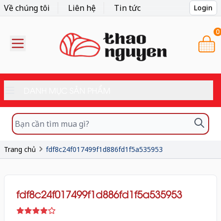
Về chúng tôi
Liên hệ
Tin tức
Login
0
DANH MỤC SẢN PHẨM
Trang chủ
fdf8c24f017499f1d886fd1f5a535953
fdf8c24f017499f1d886fd1f5a535953