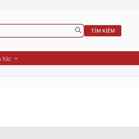
TÌM KIẾM
n tức