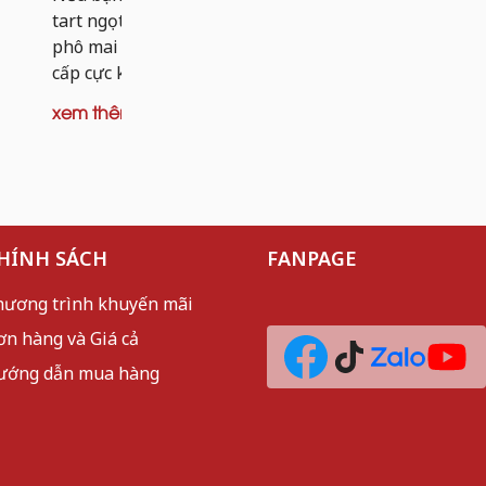
dai nhẹ và 
tart ngọt, thì tart khoai tây nhân bò
mèo sần sật
phô mai chính là phiên bản nâng
cấp cực kỳ đáng thử. Thay vì...
xem thêm
xem thêm
HÍNH SÁCH
FANPAGE
hương trình khuyến mãi
ơn hàng và Giá cả
ướng dẫn mua hàng