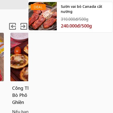
Sườn vai bò Canada cắt
DEAL
nướng
310.000đ/500g
240.000đ/500g
Công Thức Bánh Tart Khoai Tây
Cách làm 
Bò Phô Mai Béo Ngậy, Ăn Là
chống dính
Ghiền
Bánh cuốn n
hoàn hảo g
Nếu bạn đã quá quen với các loại