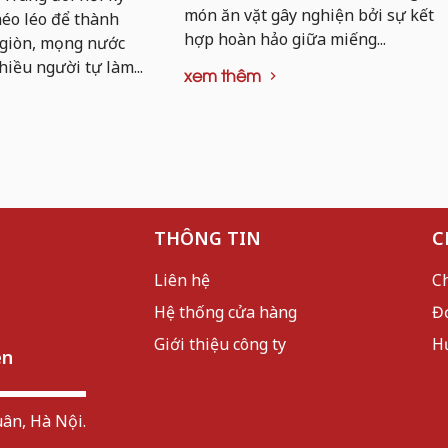
món ăn vặt gây nghiện bởi sự kết
khéo léo để thành
hợp hoàn hảo giữa miếng...
 giòn, mọng nước
hiều người tự làm...
xem thêm
THÔNG TIN
C
Liên hệ
C
Hệ thống cửa hàng
Đ
Giới thiệu công ty
H
ên
ân, Hà Nội.