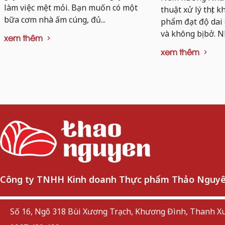
làm việc mệt mỏi. Bạn muốn có một
thuật xử lý thịt 
bữa cơm nhà ấm cúng, đủ...
phẩm đạt độ dai
và không bị bở. N
xem thêm
xem thêm
Công ty TNHH Kinh doanh Thực phẩm Thảo Nguy
Số 16, Ngõ 318 Bùi Xương Trạch, Khương Đình, Thanh Xu