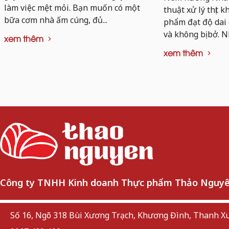
làm việc mệt mỏi. Bạn muốn có một
thuật xử lý thịt 
bữa cơm nhà ấm cúng, đủ...
phẩm đạt độ dai
và không bị bở. N
xem thêm
xem thêm
Công ty TNHH Kinh doanh Thực phẩm Thảo Nguy
Số 16, Ngõ 318 Bùi Xương Trạch, Khương Đình, Thanh Xu