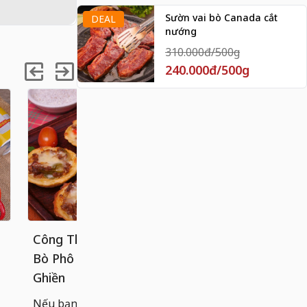
Sườn vai bò Canada cắt
DEAL
nướng
310.000đ/500g
240.000đ/500g
Công Thức Bánh Tart Khoai Tây
Cách làm 
Bò Phô Mai Béo Ngậy, Ăn Là
chống dính
Ghiền
Bánh cuốn n
hoàn hảo g
Nếu bạn đã quá quen với các loại