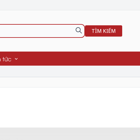
TÌM KIẾM
n tức