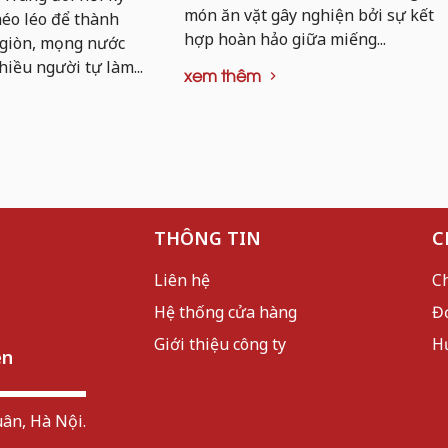
món ăn vặt gây nghiện bởi sự kết
khéo léo để thành
hợp hoàn hảo giữa miếng...
 giòn, mọng nước
hiều người tự làm...
xem thêm
THÔNG TIN
C
Liên hệ
C
Hệ thống cửa hàng
Đ
Giới thiệu công ty
H
ên
ân, Hà Nội.