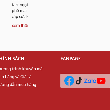
dai nhẹ và 
tart ngọt, thì tart khoai tây nhân bò
mèo sần sật
phô mai chính là phiên bản nâng
cấp cực kỳ đáng thử. Thay vì...
xem thêm
xem thêm
HÍNH SÁCH
FANPAGE
hương trình khuyến mãi
ơn hàng và Giá cả
ướng dẫn mua hàng