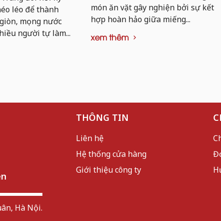
món ăn vặt gây nghiện bởi sự kết
khéo léo để thành
hợp hoàn hảo giữa miếng...
 giòn, mọng nước
hiều người tự làm...
xem thêm
THÔNG TIN
C
Liên hệ
C
Hệ thống cửa hàng
Đ
Giới thiệu công ty
H
ên
ân, Hà Nội.