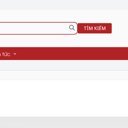
TÌM KIẾM
n tức