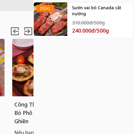
Sườn vai bò Canada cắt
DEAL
nướng
310.000đ/500g
240.000đ/500g
Công Thức Bánh Tart Khoai Tây
Cách làm 
Bò Phô Mai Béo Ngậy, Ăn Là
chống dính
Ghiền
Bánh cuốn n
hoàn hảo g
Nếu bạn đã quá quen với các loại