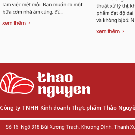
làm việc mệt mỏi. Bạn muốn có một
thuật xử lý thịt 
bữa cơm nhà ấm cúng, đủ...
phẩm đạt độ dai
và không bị bở. N
xem thêm
xem thêm
Công ty TNHH Kinh doanh Thực phẩm Thảo Nguy
Số 16, Ngõ 318 Bùi Xương Trạch, Khương Đình, Thanh Xu