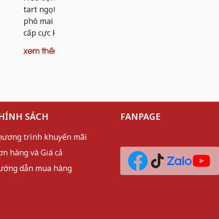
dai nhẹ và 
tart ngọt, thì tart khoai tây nhân bò
mèo sần sật
phô mai chính là phiên bản nâng
cấp cực kỳ đáng thử. Thay vì...
xem thêm
xem thêm
HÍNH SÁCH
FANPAGE
hương trình khuyến mãi
ơn hàng và Giá cả
ướng dẫn mua hàng