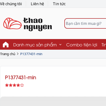
Về chúng tôi
Liên hệ
Tin tức
Danh mục sản phẩm
Combo tiện lợi
Ti
Trang chủ
P1377431-min
P1377431-min