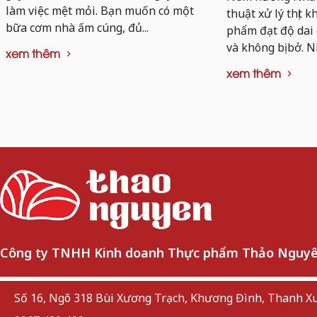
làm việc mệt mỏi. Bạn muốn có một
thuật xử lý thịt 
bữa cơm nhà ấm cúng, đủ...
phẩm đạt độ dai
và không bị bở. N
xem thêm
xem thêm
Công ty TNHH Kinh doanh Thực phẩm Thảo Nguy
Số 16, Ngõ 318 Bùi Xương Trạch, Khương Đình, Thanh Xu