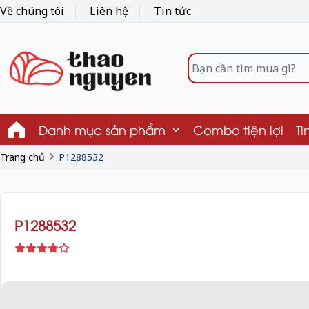
Về chúng tôi
Liên hệ
Tin tức
Danh mục sản phẩm
Combo tiện lợi
Ti
Trang chủ
P1288532
P1288532