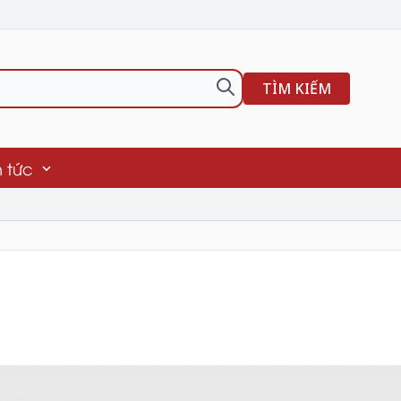
TÌM KIẾM
n tức