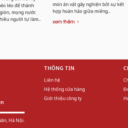
món ăn vặt gây nghiện bởi sự kết
khéo léo để thành
hợp hoàn hảo giữa miếng...
 giòn, mọng nước
hiều người tự làm...
xem thêm
THÔNG TIN
C
Liên hệ
C
Hệ thống cửa hàng
Đ
Giới thiệu công ty
H
ên
ân, Hà Nội.