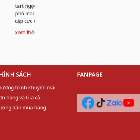
dai nhẹ và 
tart ngọt, thì tart khoai tây nhân bò
mèo sần sật
phô mai chính là phiên bản nâng
cấp cực kỳ đáng thử. Thay vì...
xem thêm
xem thêm
HÍNH SÁCH
FANPAGE
hương trình khuyến mãi
ơn hàng và Giá cả
ướng dẫn mua hàng