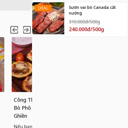
Sườn vai bò Canada cắt
DEAL
nướng
310.000đ/500g
240.000đ/500g
Công Thức Bánh Tart Khoai Tây
Cách làm 
Bò Phô Mai Béo Ngậy, Ăn Là
chống dính
Ghiền
Bánh cuốn n
hoàn hảo g
Nếu bạn đã quá quen với các loại