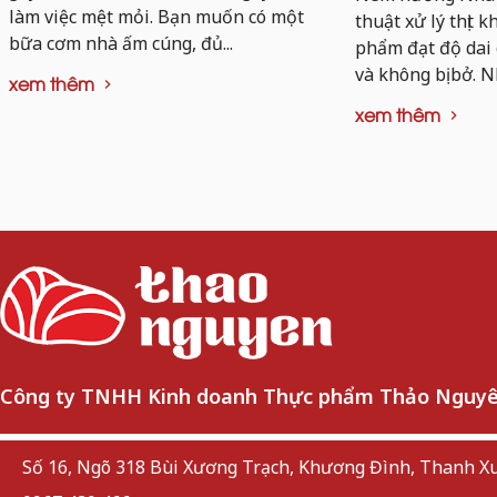
làm việc mệt mỏi. Bạn muốn có một
thuật xử lý thịt 
bữa cơm nhà ấm cúng, đủ...
phẩm đạt độ dai
và không bị bở. N
xem thêm
xem thêm
Công ty TNHH Kinh doanh Thực phẩm Thảo Nguy
Số 16, Ngõ 318 Bùi Xương Trạch, Khương Đình, Thanh Xu