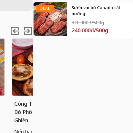
Sườn vai bò Canada cắt
DEAL
nướng
310.000đ/500g
240.000đ/500g
Công Thức Bánh Tart Khoai Tây
Cách làm 
Bò Phô Mai Béo Ngậy, Ăn Là
chống dính
Ghiền
Bánh cuốn n
hoàn hảo g
Nếu bạn đã quá quen với các loại