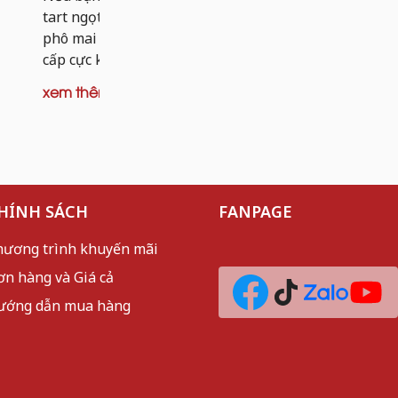
dai nhẹ và 
tart ngọt, thì tart khoai tây nhân bò
mèo sần sật
phô mai chính là phiên bản nâng
cấp cực kỳ đáng thử. Thay vì...
xem thêm
xem thêm
HÍNH SÁCH
FANPAGE
hương trình khuyến mãi
ơn hàng và Giá cả
ướng dẫn mua hàng