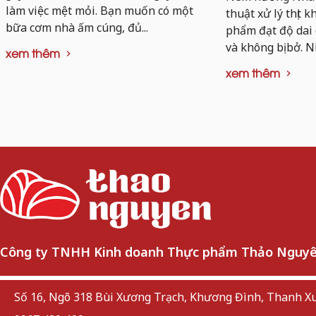
làm việc mệt mỏi. Bạn muốn có một
thuật xử lý thịt 
bữa cơm nhà ấm cúng, đủ...
phẩm đạt độ dai
và không bị bở. N
xem thêm
xem thêm
Công ty TNHH Kinh doanh Thực phẩm Thảo Nguy
Số 16, Ngõ 318 Bùi Xương Trạch, Khương Đình, Thanh Xu