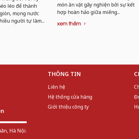
món ăn vặt gây nghiện bởi sự kết
khéo léo để thành
hợp hoàn hảo giữa miếng...
 giòn, mọng nước
hiều người tự làm...
xem thêm
THÔNG TIN
C
Liên hệ
C
Hệ thống cửa hàng
Đ
Giới thiệu công ty
H
ên
ân, Hà Nội.