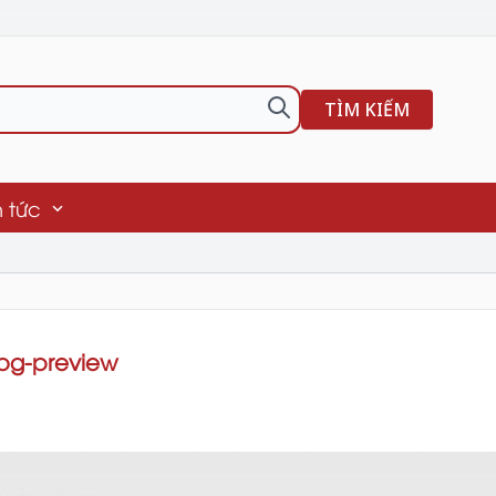
TÌM KIẾM
n tức
bg-preview