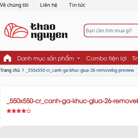
Về chúng tôi
Liên hệ
Tin tức
Danh mục sản phẩm
Combo tiện lợi
Ti
Trang chủ
_550x550-cr_canh-ga-khuc-giua-26-removebg-preview
_550x550-cr_canh-ga-khuc-giua-26-remove