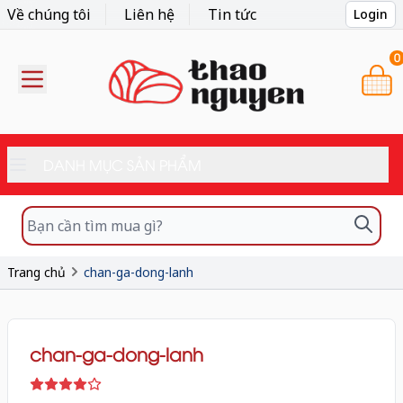
Về chúng tôi
Liên hệ
Tin tức
Login
0
DANH MỤC SẢN PHẨM
Trang chủ
chan-ga-dong-lanh
chan-ga-dong-lanh