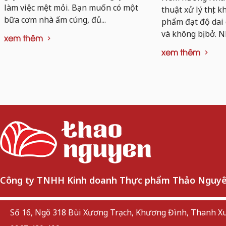
làm việc mệt mỏi. Bạn muốn có một
thuật xử lý thịt 
bữa cơm nhà ấm cúng, đủ...
phẩm đạt độ dai
và không bị bở. N
xem thêm
xem thêm
Công ty TNHH Kinh doanh Thực phẩm Thảo Nguy
Số 16, Ngõ 318 Bùi Xương Trạch, Khương Đình, Thanh Xu