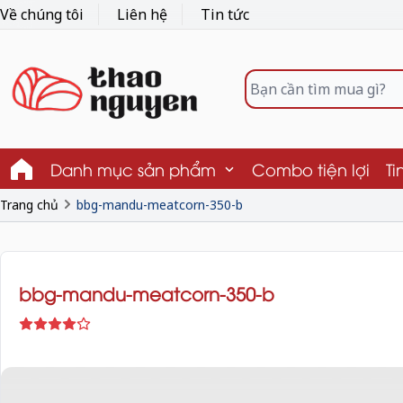
Về chúng tôi
Liên hệ
Tin tức
Danh mục sản phẩm
Combo tiện lợi
Ti
Trang chủ
bbg-mandu-meatcorn-350-b
bbg-mandu-meatcorn-350-b