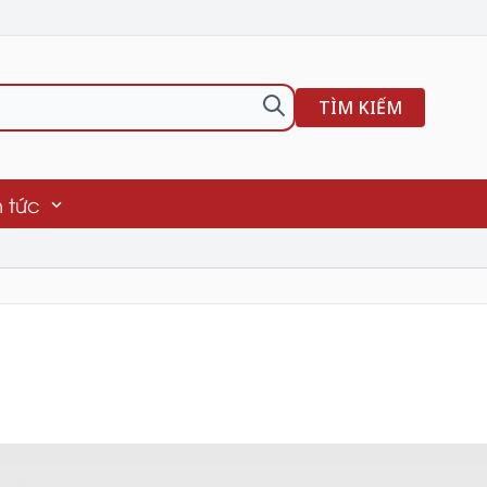
TÌM KIẾM
n tức