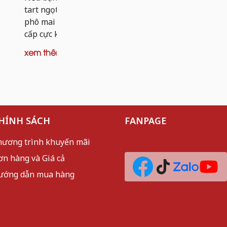
dai nhẹ và 
tart ngọt, thì tart khoai tây nhân bò
mèo sần sật
phô mai chính là phiên bản nâng
cấp cực kỳ đáng thử. Thay vì...
xem thêm
xem thêm
HÍNH SÁCH
FANPAGE
hương trình khuyến mãi
ơn hàng và Giá cả
ướng dẫn mua hàng