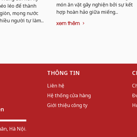
món ăn vặt gây nghiện bởi sự kết
khéo léo để thành
hợp hoàn hảo giữa miếng...
 giòn, mọng nước
hiều người tự làm...
xem thêm
THÔNG TIN
C
Liên hệ
C
Hệ thống cửa hàng
Đ
Giới thiệu công ty
H
ên
ân, Hà Nội.