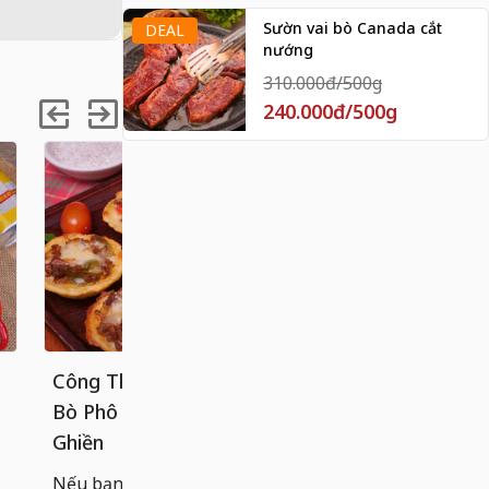
Sườn vai bò Canada cắt
DEAL
nướng
310.000đ/500g
240.000đ/500g
Công Thức Bánh Tart Khoai Tây
Cách làm 
Bò Phô Mai Béo Ngậy, Ăn Là
chống dính
Ghiền
Bánh cuốn n
hoàn hảo g
Nếu bạn đã quá quen với các loại