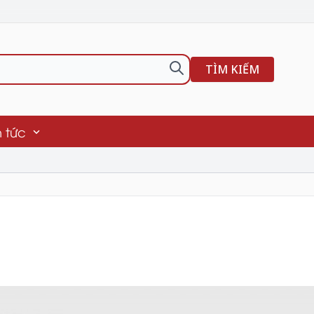
TÌM KIẾM
n tức