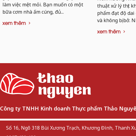
làm việc mệt mỏi. Bạn muốn có một
thuật xử lý thịt 
bữa cơm nhà ấm cúng, đủ...
phẩm đạt độ dai
và không bị bở. N
xem thêm
xem thêm
Công ty TNHH Kinh doanh Thực phẩm Thảo Nguy
Số 16, Ngõ 318 Bùi Xương Trạch, Khương Đình, Thanh Xu