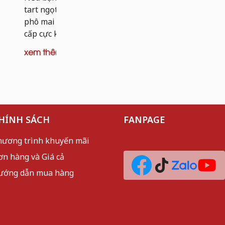
dai nhẹ và 
tart ngọt, thì tart khoai tây nhân bò
mèo sần sật
phô mai chính là phiên bản nâng
cấp cực kỳ đáng thử. Thay vì...
xem thêm
xem thêm
HÍNH SÁCH
FANPAGE
hương trình khuyến mãi
ơn hàng và Giá cả
ướng dẫn mua hàng