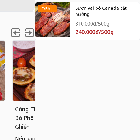
Sườn vai bò Canada cắt
DEAL
nướng
310.000đ/500g
240.000đ/500g
Công Thức Bánh Tart Khoai Tây
Cách làm 
Bò Phô Mai Béo Ngậy, Ăn Là
chống dính
Ghiền
Bánh cuốn n
hoàn hảo g
Nếu bạn đã quá quen với các loại