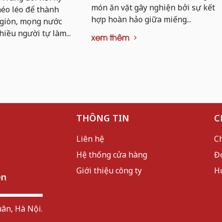
món ăn vặt gây nghiện bởi sự kết
khéo léo để thành
hợp hoàn hảo giữa miếng...
 giòn, mọng nước
hiều người tự làm...
xem thêm
THÔNG TIN
C
Liên hệ
C
Hệ thống cửa hàng
Đ
Giới thiệu công ty
H
ên
ân, Hà Nội.