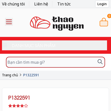
Về chúng tôi
Liên hệ
Tin tức
Login
0
DANH MỤC SẢN PHẨM
Trang chủ
P1322591
P1322591