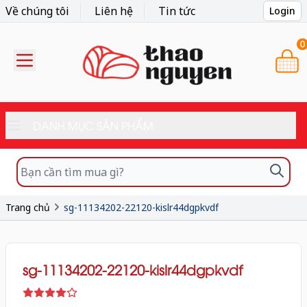
Về chúng tôi
Liên hệ
Tin tức
Login
0
DANH MỤC SẢN PHẨM
Trang chủ
sg-11134202-22120-kislr44dgpkvdf
sg-11134202-22120-kislr44dgpkvdf