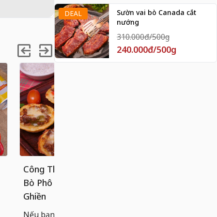
Sườn vai bò Canada cắt
DEAL
nướng
310.000đ/500g
240.000đ/500g
Công Thức Bánh Tart Khoai Tây
Cách làm 
Bò Phô Mai Béo Ngậy, Ăn Là
chống dính
Ghiền
Bánh cuốn n
hoàn hảo g
Nếu bạn đã quá quen với các loại