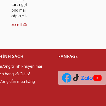
dai nhẹ và 
tart ngọt, thì tart khoai tây nhân bò
mèo sần sật
phô mai chính là phiên bản nâng
cấp cực kỳ đáng thử. Thay vì...
xem thêm
xem thêm
HÍNH SÁCH
FANPAGE
hương trình khuyến mãi
ơn hàng và Giá cả
ướng dẫn mua hàng