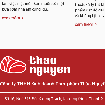
làm việc mệt mỏi. Bạn muốn có một
thuật xử lý thịt 
bữa cơm nhà ấm cúng, đủ...
phẩm đạt độ dai
và không bị bở. N
xem thêm
xem thêm
Công ty TNHH Kinh doanh Thực phẩm Thảo Nguy
Số 16, Ngõ 318 Bùi Xương Trạch, Khương Đình, Thanh Xu