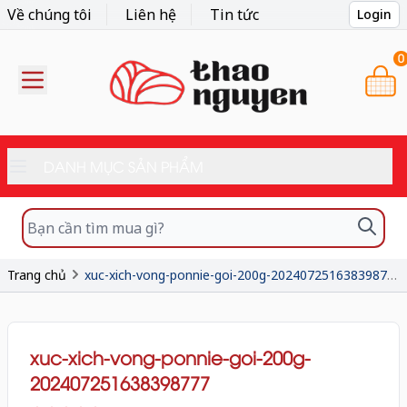
Về chúng tôi
Liên hệ
Tin tức
Login
0
DANH MỤC SẢN PHẨM
Trang chủ
xuc-xich-vong-ponnie-goi-200g-202407251638398777
xuc-xich-vong-ponnie-goi-200g-
202407251638398777