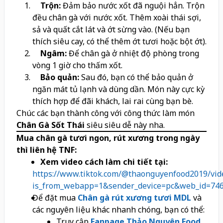
Trộn:
Đảm bảo nước xốt đã nguội hẳn. Trộn
đều chân gà với nước xốt. Thêm xoài thái sợi,
sả và quất cắt lát và ớt sừng vào. (Nếu bạn
thích siêu cay, có thể thêm ớt tươi hoặc bột ớt).
Ngâm:
Để chân gà ở nhiệt độ phòng trong
vòng 1 giờ cho thấm xốt.
Bảo quản:
Sau đó, bạn có thể bảo quản ở
ngăn mát tủ lạnh và dùng dần. Món này cực kỳ
thích hợp để đãi khách, lai rai cùng bạn bè.
Chúc các bạn thành công với công thức làm món
Chân Gà Sốt Thái
siêu siêu dễ này nha.
Mua chân gà tươi ngon, rút xương trong ngày
thì liên hệ TNF:
Xem video cách làm chi tiết tại:
https://www.tiktok.com/@thaonguyenfood2019/vi
is_from_webapp=1&sender_device=pc&web_id=74
Để đặt mua
Chân gà rút xương tươi MDL
và
các nguyên liệu khác nhanh chóng, bạn có thể:
Truy cập
Fanpage Thảo Nguyên Food