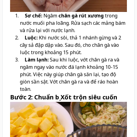
Sơ chế:
Ngâm
chân gà rút xương
trong
nước muối pha loãng. Rửa sạch các mảng bám
và rửa lại với nước lạnh.
Luộc:
Khi nước sôi, thả 1 nhánh gừng và 2
cây sả đập dập vào. Sau đó, cho chân gà vào
luộc trong khoảng 15 phút.
Làm lạnh:
Sau khi luộc, vớt chân gà ra và
ngâm ngay vào nước đá lạnh khoảng 10-15
phút. Việc này giúp chân gà săn lại, tạo độ
giòn sần sật. Vớt chân gà ra và để ráo hoàn
toàn.
Bước 2: Chuẩn bị Xốt trộn siêu cuốn