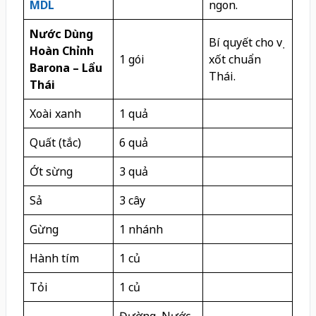
MDL
ngon.
Nước Dùng
Bí quyết cho vị
Hoàn Chỉnh
1 gói
xốt chuẩn
Barona – Lẩu
Thái.
Thái
Xoài xanh
1 quả
Quất (tắc)
6 quả
Ớt sừng
3 quả
Sả
3 cây
Gừng
1 nhánh
Hành tím
1 củ
Tỏi
1 củ
Đường, Nước