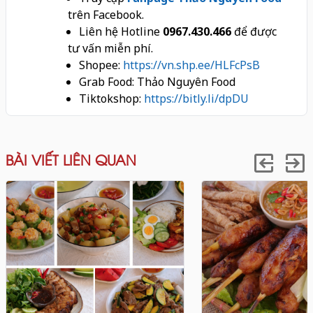
trên Facebook.
Liên hệ Hotline
0967.430.466
để được
tư vấn miễn phí.
Shopee:
https://vn.shp.ee/HLFcPsB
Grab Food: Thảo Nguyên Food
Tiktokshop:
https://bitly.li/dpDU
BÀI VIẾT LIÊN QUAN