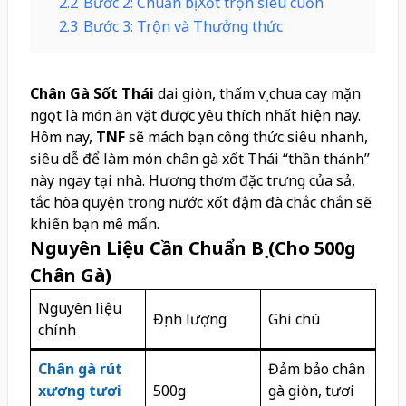
2.2
Bước 2: Chuẩn bị Xốt trộn siêu cuốn
2.3
Bước 3: Trộn và Thưởng thức
Chân Gà Sốt Thái
dai giòn, thấm vị chua cay mặn
ngọt là món ăn vặt được yêu thích nhất hiện nay.
Hôm nay,
TNF
sẽ mách bạn công thức siêu nhanh,
siêu dễ để làm món chân gà xốt Thái “thần thánh”
này ngay tại nhà. Hương thơm đặc trưng của sả,
tắc hòa quyện trong nước xốt đậm đà chắc chắn sẽ
khiến bạn mê mẩn.
Nguyên Liệu Cần Chuẩn Bị (Cho 500g
Chân Gà)
Nguyên liệu
Định lượng
Ghi chú
chính
Chân gà rút
Đảm bảo chân
xương tươi
500g
gà giòn, tươi