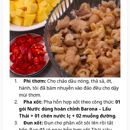
Phi thơm:
Cho chảo dầu nóng, thả sả, ớt,
hành, tỏi đã băm nhuyễn vào đảo đều cho dậy
mùi thơm.
Pha xốt:
Pha hỗn hợp xốt theo công thức:
01
gói Nước dùng hoàn chỉnh Barona – Lẩu
Thái + 01 chén nước lọc + 02 muỗng đường.
Đun xốt:
Đun cho phần xốt sôi lên rồi tắt
bếp. Bạn đã có ngay hỗn hợp xốt Thái siêu